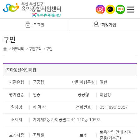
로그인
회원가입
구인
커뮤니티
구인구직
구인
꼬마동산어린이집
기관유형
국공립
어린이집특성
일반
평가인증
인증
공공형
미선정
원장명
하 덕 자
전화번호
051-896-5857
소재지
가야제2동 가야공원로 41 110동 105호
보육사업 안내 지침
조리원
모집직종
보수
준용(기본급)