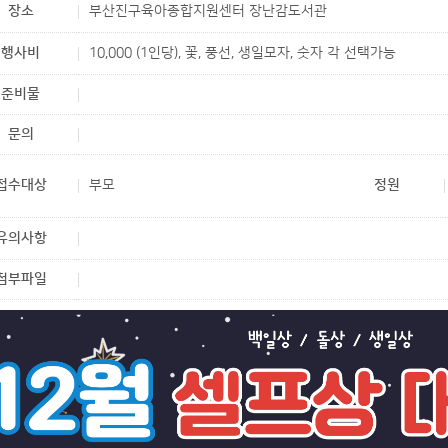
장소
부산진구육아종합지원센터 장난감도서관
행사비
10,000 (1인당), 꽃, 풍선, 생일모자, 숫자 각 선택가능
준비물
문의
접수대상
부모
정원
유의사항
첨부파일