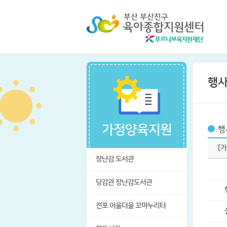
행
가정양육지원
행
[
장난감 도서관
당감관 장난감도서관
전포 어울더울 꼬마누리터