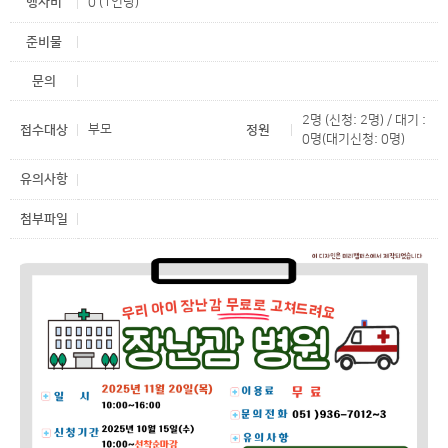
행사비
0 (1인당)
준비물
문의
2명 (신청: 2명) / 대기 :
부모
접수대상
정원
0명(대기신청: 0명)
유의사항
첨부파일