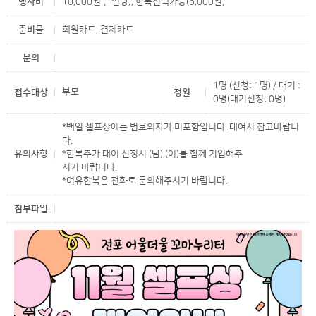
행사비
10,000원 (1인당), 한복선택가능(5,000원)
준비물
회원카드, 결제카드
문의
1명 (신청: 1명) / 대기 :
부모
접수대상
정원
0명(대기신청: 0명)
*백일 셀프상에는 범보의자가 미포함입니다. 대여시 참고바랍니
다.
유의사항
*한복추가 대여 신청시 (남),(여)를 함께 기입해주
시기 바랍니다.
*여유한복은 전화로 문의해주시기 바랍니다.
첨부파일