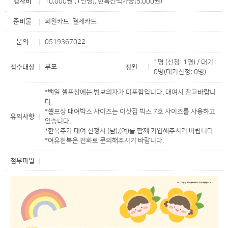
행사비
10,000원 (1인당), 한복선택가능(5,000원)
준비물
회원카드, 결제카드
문의
0519367022
1명 (신청: 1명) / 대기 :
부모
접수대상
정원
0명(대기신청: 0명)
*백일 셀프상에는 범보의자가 미포함입니다. 대여시 참고바랍니
다.
*셀프상 대여박스 사이즈는 이삿짐 박스 7호 사이즈를 사용하고
유의사항
있습니다.
*한복추가 대여 신청시 (남),(여)를 함께 기입해주시기 바랍니다.
*여유한복은 전화로 문의해주시기 바랍니다.
첨부파일