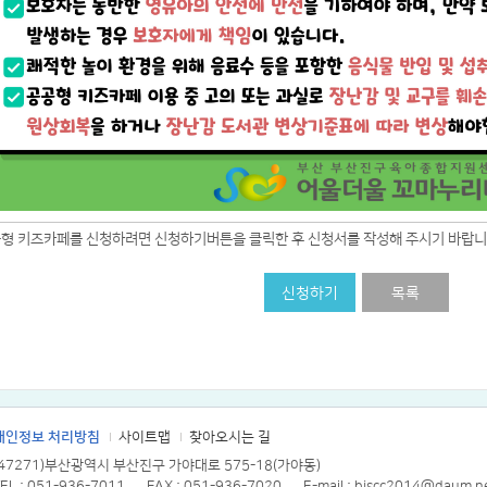
공형 키즈카페를 신청하려면 신청하기버튼을 클릭한 후 신청서를 작성해 주시기 바랍니
신청하기
목록
개인정보 처리방침
사이트맵
찾아오시는 길
(47271)부산광역시 부산진구 가야대로 575-18(가야동)
EL : 051-936-7011
FAX : 051-936-7020
E-mail : bjscc2014@daum.n