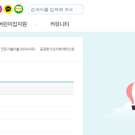
어린이집지원
커뮤니티
전포 어울더울 꼬마누리터
공공형 키즈카페 예약신청