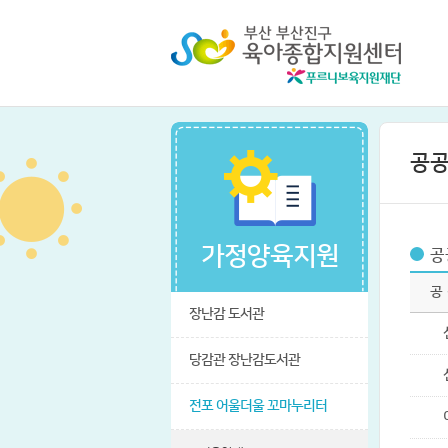
공공
가정양육지원
공
공
장난감 도서관
당감관 장난감도서관
전포 어울더울 꼬마누리터