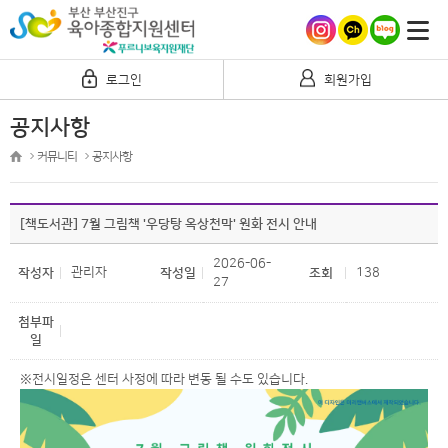
로그인
회원가입
공지사항
커뮤니티
공지사항
[책도서관] 7월 그림책 '우당탕 옥상천막' 원화 전시 안내
2026-06-
관리자
138
작성자
작성일
조회
27
첨부파
일
※전시일정은 센터 사정에 따라 변동 될 수도 있습니다.