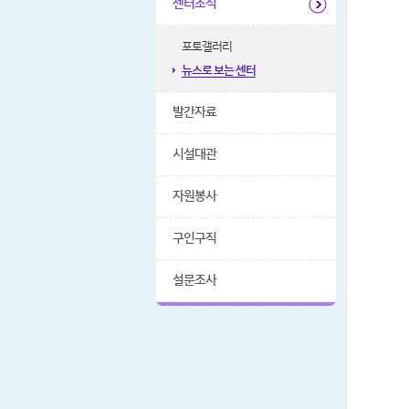
센터소식
포토갤러리
뉴스로 보는 센터
발간자료
시설대관
자원봉사
구인구직
설문조사